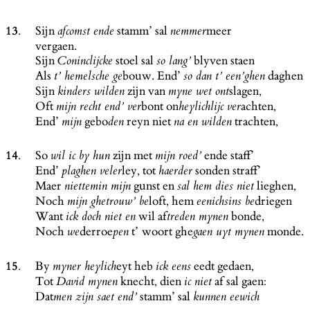
13.
Sijn
stamm’ sal
meer
afcomst ende
nemmer
vergaen.
Sijn
stoel sal
blyven staen
Coninclijcke
so lang’
Als
bouw. End’
daghen
t’ hemelsche ge
so dan t’ een’ghen
Sijn
zijn van
slagen,
kinders wilden
myne wet ont
Oft
bont on
achten,
mijn recht end’ ver
heylichlijc ver
End’
gebo
reyn niet
trachten,
mijn
den
na en wilden
14.
So
zijn met
ende staff’
wil ic by hun
mijn roed’
End’
ley, tot
sonden straff’
plaghen veler
haerder
Maer
gunst en
lieghen,
niettemin mijn
sal hem dies niet
Noch
loft, hem
driegen
mijn ghetrouw’ be
eenichsins be
Want
wil af
bonde,
ick doch niet en
treden mynen
Noch
derroe
t’ woort ghe
monde.
we
pen
gaen uyt mynen
15.
By
eyt heb
eedt gedaen,
myner heylich
ick eens
Tot
knecht, dien
af sal gaen:
David mynen
ic niet
Dat
stamm’ sal
men zijn saet end’
kunnen eewich