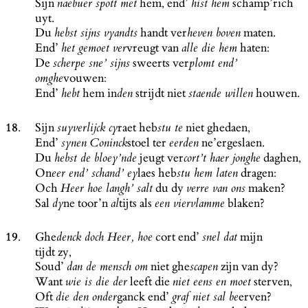
Sijn
hem, end’
schamp’rich
naebuer spott met
hist hem
uyt.
Du
handt ver
maten.
hebst sijns vyandts
heven boven
End’
vreugt van
haten:
het gemoet ver
alle die hem
De
sweerts ver
scherpe sne’ sijns
plomt end’
vouwen:
omghe
End’
hem in
strijdt niet
houwen.
hebt
den
staende willen
18.
Sijn
raet heb
niet ghedaen,
suyverlijck cy
stu te
End’
stoel ter
ne’ergeslaen.
synen Coninck
eerden
Du
jeugt ver
daghen,
hebst de bloey’nde
cort’t haer jonghe
On
laes heb
dragen:
eer end’ schand’ ey
stu hem laten
Och
du dy
maken?
Heer hoe langh’ salt
verre van ons
Sal
ne toor’n
tijts als
blaken?
dy
al
een viervlamme
19.
Ghe
cort end’
mijn
denck doch Heer, hoe
snel dat
tijdt zy,
Soud’
niet ghe
zijn van dy?
dan de mensch om
scapen
Want
leeft die
sterven,
wie is die der
niet eens en moet
Oft
ganck end’
erven?
die den onder
graf niet sal be