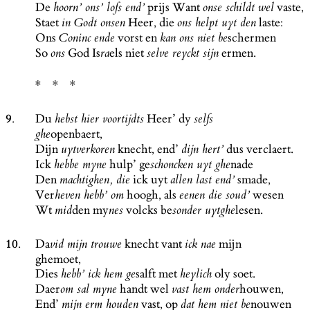
De
prijs Want
vaste,
hoorn’ ons’ lofs end’
onse schildt wel
Staet
Heer, die
laste:
in Godt onsen
ons helpt uyt den
Ons
vorst en
schermen
Coninc ende
kan ons niet be
So
God Is
els niet
ermen.
ons
ra
selve reyckt sijn
9.
Du
Heer’ dy
hebst hier voortijdts
selfs
openbaert,
ghe
Dijn
knecht, end’
dus verclaert.
uytverkoren
dijn hert’
Ick
hulp’ ge
nade
hebbe myne
schoncken uyt ghe
Den
ick uyt
smade,
machtighen, die
allen last end’
Ver
hoogh, als
wesen
heven hebb’ om
eenen die soud’
Wt
den my
volcks be
lesen.
mid
nes
sonder uytghe
10.
Da
knecht vant
mijn
vid mijn trouwe
ick nae
ghemoet,
Dies
salft met
oly soet.
hebb’ ick hem ge
heylich
Daer
handt wel
houwen,
om sal myne
vast hem onder
End’
vast, op
nouwen
mijn erm houden
dat hem niet be