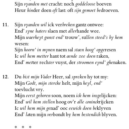
Sijn
cracht: noch
boeven
vyanden met
goddeloose
Heur
der doen
last: oft
droeven.
hin
oft
sijn gemoet be
11.
Sijn
ick ver
gantz ontwee:
vyanden wil
breken
End’
slaen met
hande wee.
syne haters
aller
Mijn
trouw’, sul
waerheyt gunst end’
len steed’s by hem
wesen:
Sijn
naem sal
resen
hoorn’ in mynen
staen hoog’ opge
Ic
hant tot
raken,
wil hem metter
aende zee doen
End’
ter rech
vuyst, der
naken.
met
ter
stroomen eynd’ ghe
12.
Du
Heer, sal
hy tot my:
bist mijn Vader
spreken
Mijn
helt, mijn
Godt, mijn stercke
heyl, end’
toevlucht vry.
Mijn
soon, noem
lijcken:
eerst geboren
ick hem insge
End’
hoog ov’r
rijcken
wil hem stellen
alle coninck
Ic
nad’ ooc
klyven
wil hem mijn ge
eewich doen be
End’
ten mijn
bondt by
blyven.
la
ver
hem bestendich