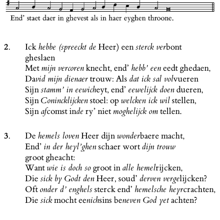
2.
Ick
Heer) een
bont
hebbe (spreeckt de
sterck ver
gheslaen
Met
knecht, end’
eedt ghedaen,
mijn vercoren
hebb’ een
Da
trouw: Als
vueren
vid mijn dienaer
dat ick sal vol
Sijn
eyt, end’
dueren,
stamm’ in eewich
eewelijck doen
Sijn
stoel: op
stellen,
Conincklijcken
welcken ick wil
Sijn
comst in
ry’ niet
tellen.
af
de
moghelijck om
3.
De
Heer dijn
baere macht,
hemels loven
wonder
End’
schaer wort
in der heyl’ghen
dijn trouw
groot gheacht:
Want
groot in
rijcken,
wie is doch so
alle hemel
Die
Heer, soud’
lijcken?
sick by Godt den
derven verge
Oft
sterck end’
crachten,
onder d’ enghels
hemelsche heyr
Die
mocht ee
sins be
achten?
sick
nich
neven God yet