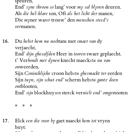
speuren,
End’
lang’ voor
deuren.
syne throon so
my sal blyven
Als
son, Oft
manen,
die hel-klare
als het licht der
Die
ner wa
trouw’ den
my
rer
menschen steed’s
manen.
ver
16.
Du
tans met
dy
hebst hem nu noch
smaet van
verjaecht,
End’
Heer in
swaer geplaecht.
dijn ghesalfden
tooren
t’ Ver
knecht maeck
bondt met dynen
stu nu van
weerden,
on
Sijn
croon heb
eerden
Conincklijcke
stu ghesmackt ter
Sijn
scherm heb
tuyn, sijn schut end’
stu gantz doen
blooten,
ont
End’
blockhuy
sterck ver
stooten
sijn
sen
nielt end’ omge
17.
Elck
gaet maeckt
vryen
een die voor by
hem tot
buyt: