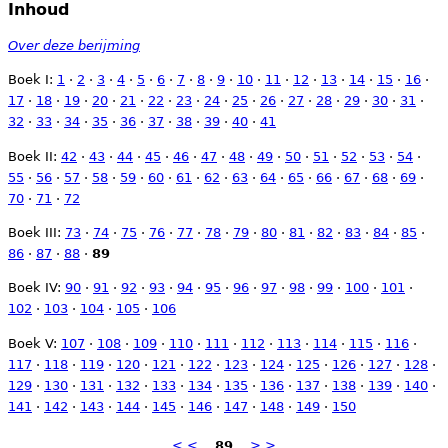
Inhoud
Over deze berijming
Boek I:
1
·
2
·
3
·
4
·
5
·
6
·
7
·
8
·
9
·
10
·
11
·
12
·
13
·
14
·
15
·
16
·
17
·
18
·
19
·
20
·
21
·
22
·
23
·
24
·
25
·
26
·
27
·
28
·
29
·
30
·
31
·
32
·
33
·
34
·
35
·
36
·
37
·
38
·
39
·
40
·
41
Boek II:
42
·
43
·
44
·
45
·
46
·
47
·
48
·
49
·
50
·
51
·
52
·
53
·
54
·
55
·
56
·
57
·
58
·
59
·
60
·
61
·
62
·
63
·
64
·
65
·
66
·
67
·
68
·
69
·
70
·
71
·
72
Boek III:
73
·
74
·
75
·
76
·
77
·
78
·
79
·
80
·
81
·
82
·
83
·
84
·
85
·
86
·
87
·
88
·
89
Boek IV:
90
·
91
·
92
·
93
·
94
·
95
·
96
·
97
·
98
·
99
·
100
·
101
·
102
·
103
·
104
·
105
·
106
Boek V:
107
·
108
·
109
·
110
·
111
·
112
·
113
·
114
·
115
·
116
·
117
·
118
·
119
·
120
·
121
·
122
·
123
·
124
·
125
·
126
·
127
·
128
·
129
·
130
·
131
·
132
·
133
·
134
·
135
·
136
·
137
·
138
·
139
·
140
·
141
·
142
·
143
·
144
·
145
·
146
·
147
·
148
·
149
·
150
< <
89
> >