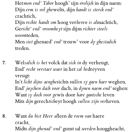
Her
hoogh’ sijn
in dijn naem:
mon end’ Tabor
vrolijck
Dijn
welts, dijn
erm is vol ghe
handt is sterck end’
crachtich,
Dijn
hoog ver
machtich,
rechte handt om
heven is al
Ge
sijn dijns
richt’ end’ vroomheyt
richter stoels
steden,
woon
Men
ghenaed’
trouw’ voor
siet
end’
dy ghestadich
treden.
7.
Wel
volck dat
dy verheugt,
salich is het
sick in
End’
in het
dreyven
recht verstaet waer
sal be
vreugt:
In’t
sichts sul
weghen,
licht dijns aenghe
len sy gaen haer
End’
dach, in
seghen:
juychen dach voor
dynen naem end’
Want
wis door
leven
sy doch voor ge
hare gantsche
Mits
gerech
eyt hoogh
heven.
dijn
tich
sullen zijn ver
8.
Want
leen de
haere
du bist Heer al
roem van
cracht,
Midts
gunst sal
hooggheacht,
dijn ghenad’ end’
werden