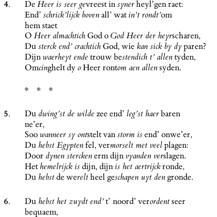
4.
De
vreest in
heyl’gen raet:
Heer is seer ge
syner
End’
all’ wat
om
schrick’lijck boven
in’t rondt’
hem staet
O
God o
scharen,
Heer almachtich
God Heer der heyr
Du
God, wie
paren?
sterck end’ crachtich
kan sick by dy
Dijn
trouw be
tyden,
waerheyt ende
stendich t’ allen
Om
ghelt dy
Heer ront
syden.
cin
o
om aen allen
5.
Du
zee end’
baren
dwing’st de wilde
leg’st haer
ne’er,
Soo
stelt van
end’ onwe’er,
wanneer sy ont
storm is
Du
fel, ver
plagen:
hebst Egypten
morselt met veel
Door
erm dijn
slagen.
dynen stercken
vyanden ver
Het
dijn, dijn
ronde,
hemelrijck is
is het aertrijck
Du
de we
heel ge
gronde.
hebst
relt
schapen uyt den
6.
Du
t’ noord’ ver
seer
hebst het zuydt end’
ordent
bequaem,