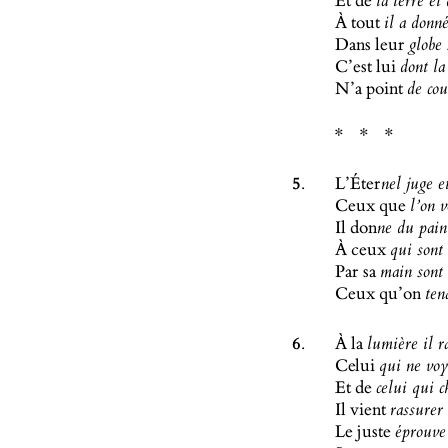
Et de
la terre et
À tout
il a donn
Dans leur
globe 
C’est lui
dont la
N’a point
de cou
5.
L’Éter
nel juge e
Ceux que
l’on v
Il don
ne du pain
À ceux
qui sont 
Par sa
main sont 
Ceux qu’on
ten
6.
À la
lumière il r
Celui
qui ne voy
Et de
celui qui c
Il vient
rassurer 
Le juste
éprouve