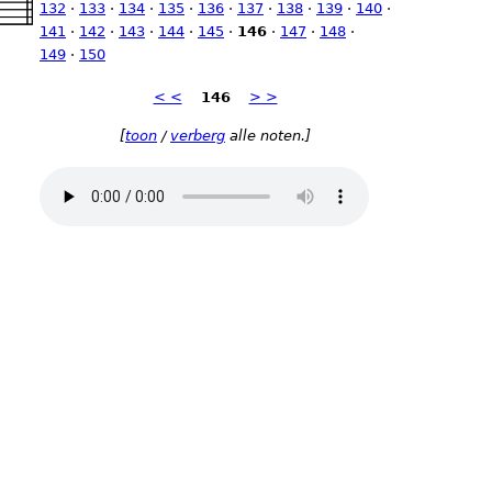
132
·
133
·
134
·
135
·
136
·
137
·
138
·
139
·
140
·
141
·
142
·
143
·
144
·
145
·
146
·
147
·
148
·
149
·
150
< <
146
> >
[
toon
/
verberg
alle noten.]