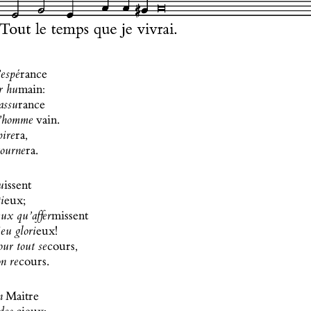
rance
’espé
main:
r hu
rance
 assu
vain.
l’homme
ra,
pire
ra.
tourne
issent
u
eux;
ti
missent
eux qu’affer
eux!
eu glori
cours,
our tout se
cours.
on re
Maitre
n