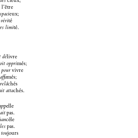
cieux;
 des
l’être
é
eux;
spaci
té
 véri
té.
rs limi
livre
t dé
més;
oit oppri
vivre
 pour
més;
affa
chés
relâ
chés.
ait atta
pelle
ap
pas.
ait
cèle
han
pas.
les
jours
 tou