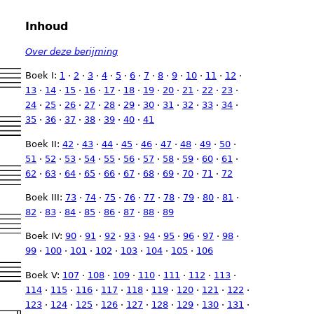
Inhoud
Over deze berijming
Boek I:
1
·
2
·
3
·
4
·
5
·
6
·
7
·
8
·
9
·
10
·
11
·
12
·
13
·
14
·
15
·
16
·
17
·
18
·
19
·
20
·
21
·
22
·
23
·
24
·
25
·
26
·
27
·
28
·
29
·
30
·
31
·
32
·
33
·
34
·
35
·
36
·
37
·
38
·
39
·
40
·
41
Boek II:
42
·
43
·
44
·
45
·
46
·
47
·
48
·
49
·
50
·
51
·
52
·
53
·
54
·
55
·
56
·
57
·
58
·
59
·
60
·
61
·
62
·
63
·
64
·
65
·
66
·
67
·
68
·
69
·
70
·
71
·
72
Boek III:
73
·
74
·
75
·
76
·
77
·
78
·
79
·
80
·
81
·
82
·
83
·
84
·
85
·
86
·
87
·
88
·
89
Boek IV:
90
·
91
·
92
·
93
·
94
·
95
·
96
·
97
·
98
·
99
·
100
·
101
·
102
·
103
·
104
·
105
·
106
Boek V:
107
·
108
·
109
·
110
·
111
·
112
·
113
·
114
·
115
·
116
·
117
·
118
·
119
·
120
·
121
·
122
·
123
·
124
·
125
·
126
·
127
·
128
·
129
·
130
·
131
·