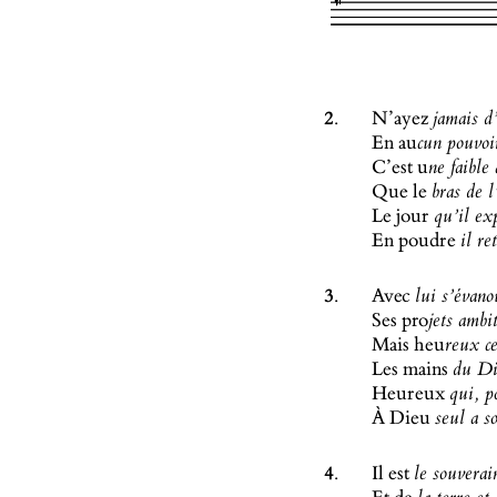
2.
N’ayez
jamais d
En au
cun pouvoi
C’est u
ne faible
Que le
bras de 
Le jour
qu’il ex
En poudre
il re
3.
Avec
lui s’évano
Ses pro
jets ambi
Mais heu
reux c
Les mains
du Di
Heureux
qui, p
À Dieu
seul a s
4.
Il est
le souverai